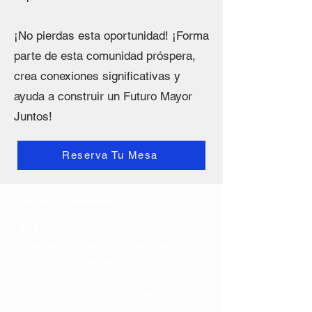
¡No pierdas esta oportunidad! ¡Forma
parte de esta comunidad próspera,
crea conexiones significativas y
ayuda a construir un Futuro Mayor
Juntos!
Reserva Tu Mesa
About SRA Ministries
SRA Ministries is a nonprofit
organization based in Dallas, Texas,
dedicated to empowering individuals
and families through education,
immigration services, and community
programs. We offer ESL classes,