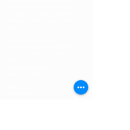
citizenship preparation, technology
and financial literacy, and support for
immigrant families seeking a better
future.
Central Service Location:
Office of Immigration and Community
Services at Industrious of Farmers
Market
910 S Pearl Expressway
,
Dallas, TX 75201
Phone:
469-516-3649
Ministerios
San Romero
de América