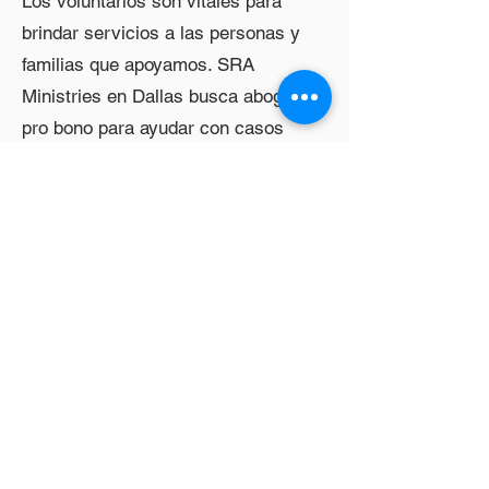
Los voluntarios son vitales para
brindar servicios a las personas y
familias que apoyamos. SRA
Ministries en Dallas busca abogados
pro bono para ayudar con casos
legales, tanto en litigios como en
asuntos administrativos. Además,
SRA Mins da la bienvenida a
estudiantes de derecho voluntarios
durante el verano y el año escolar.
Los líderes comunitarios y otros
voluntarios también pueden
ayudarnos a organizar Ferias de
Inmigración y movilizar al público
para acceder a nuestros servicios.
Para aquellos interesados en ser